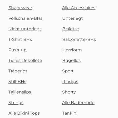
Shapewear
Alle Accessoires
Vollschalen-BHs
Unterlegt
Nicht unterlegt
Bralette
T-Shirt BHs
Balconette-BHs
Push-up
Herzform
Tiefes Dekolleté
Bügellos
Trägerlos
Sport
Still-BHs
Rioslips
Taillenslips
Shorty
Strings
Alle Bademode
Alle Bikini Tops
Tankini