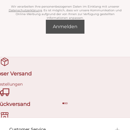
Wir verarbeiten Ihre personenbezogenen Daten im Einklang mit unserer
Datenschutzerklärung
. Es ist möglich, dass wir unsere Kommunikation und
Online-Werbung aufgrund der von Ihnen zur Verfügung gestellten
Informationen anpassen.
Anmelden
oser Versand
estellungen
Rückversand
ermin buchen
Customer Service