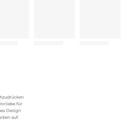
ochzudrücken
Vorliebe für
hes Design
rben auf.