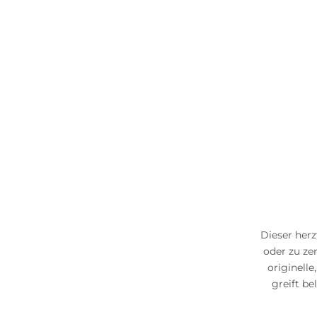
Dieser herz
oder zu zen
originell
greift b