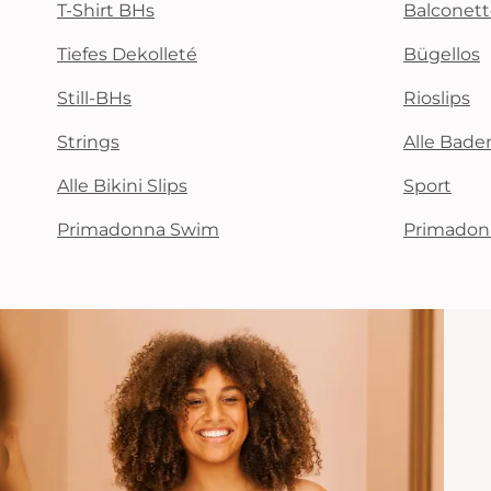
T-Shirt BHs
Balconet
Tiefes Dekolleté
Bügellos
Still-BHs
Rioslips
Strings
Alle Bad
Alle Bikini Slips
Sport
Primadonna Swim
Primadon