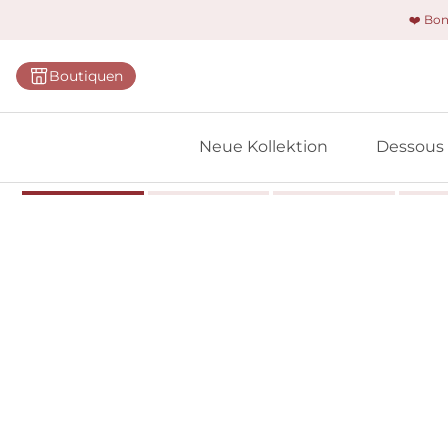
❤️ Bo
Kategorie
Boutiquen
BHs
Slips
Neue Kollektion
Dessous
Bodys
Shapewe
Primadon
Nahtlose
Bestselle
Alle Des
Meine 