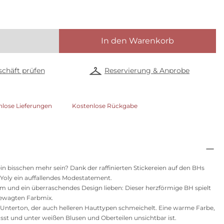
In den Warenkorb
chäft prüfen
Reservierung & Anprobe
nlose Lieferungen
Kostenlose Rückgabe
ein bisschen mehr sein? Dank der raffinierten Stickereien auf den BHs
o Yoly ein auffallendes Modestatement.
rm und ein überraschendes Design lieben: Dieser herzförmige BH spielt
gewagten Farbmix.
n Unterton, der auch helleren Hauttypen schmeichelt. Eine warme Farbe,
asst und unter weißen Blusen und Oberteilen unsichtbar ist.