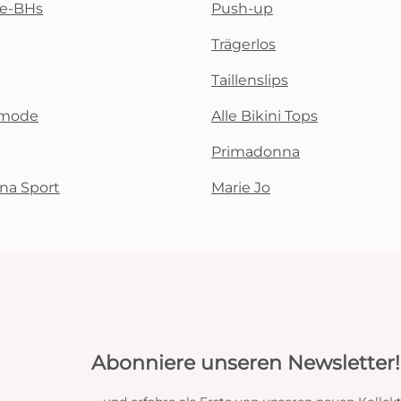
te-BHs
Push-up
Trägerlos
Taillenslips
emode
Alle Bikini Tops
Primadonna
na Sport
Marie Jo
Abonniere unseren Newsletter!