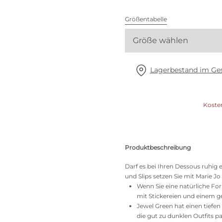
Alle BHs
Größentabelle
Meine Größe finden
Größe wählen
Lagerbestand im Ges
Koste
Produktbeschreibung
Darf es bei Ihren Dessous ruhig 
und Slips setzen Sie mit Marie J
Wenn Sie eine natürliche Fo
mit Stickereien und einem 
Jewel Green hat einen tiefe
die gut zu dunklen Outfits p