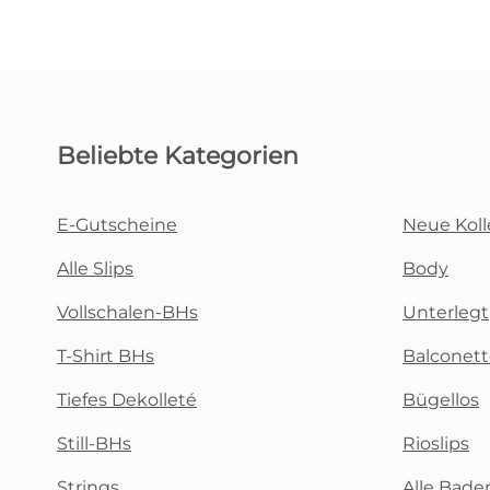
Beliebte Kategorien
E-Gutscheine
Neue Koll
Alle Slips
Body
Vollschalen-BHs
Unterlegt
T-Shirt BHs
Balconet
Tiefes Dekolleté
Bügellos
Still-BHs
Rioslips
Strings
Alle Bad