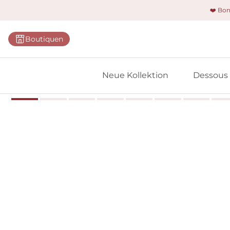
❤️ Bo
Kategorie
Boutiquen
BHs
Slips
Neue Kollektion
Dessous
Bodys
Shapewe
Primadon
Nahtlose
Bestselle
Alle Des
Meine 