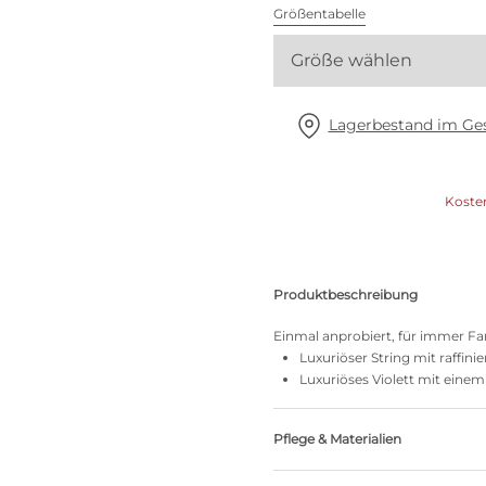
Alle BHs
Größentabelle
Größe wählen
Meine Größe finden
Lagerbestand im Ges
Koste
Produktbeschreibung
Einmal anprobiert, für immer Fan
Luxuriöser String mit raffin
Luxuriöses Violett mit eine
Pflege & Materialien
Nicht bleichen