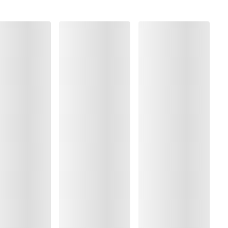
ung
rocknen
%, Polyester:22%, Elasthan:13%