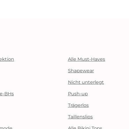
ektion
Alle Must-Haves
Shapewear
Nicht unterlegt
te-BHs
Push-up
Trägerlos
Taillenslips
emode
Alle Bikini Tops