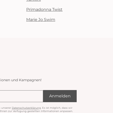
Primadonna Twist
Marie Jo Swim
ektionen und Kampagnen!
Anmelden
t unserer
Datenschutzerklärung
. Es ist möglich, dass wir
nen zur Verfügung gestellten Informationen anpassen.