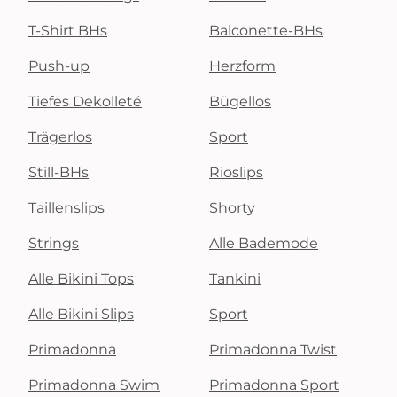
T-Shirt BHs
Balconette-BHs
Push-up
Herzform
Tiefes Dekolleté
Bügellos
Trägerlos
Sport
Still-BHs
Rioslips
Taillenslips
Shorty
Strings
Alle Bademode
Alle Bikini Tops
Tankini
Alle Bikini Slips
Sport
Primadonna
Primadonna Twist
Primadonna Swim
Primadonna Sport