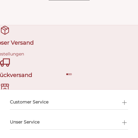
oser Versand
estellungen
Rückversand
ermin buchen
Customer Service
Unser Service