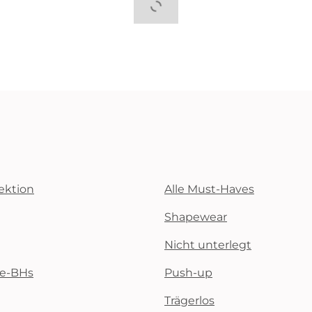
ektion
Alle Must-Haves
Shapewear
Nicht unterlegt
te-BHs
Push-up
Trägerlos