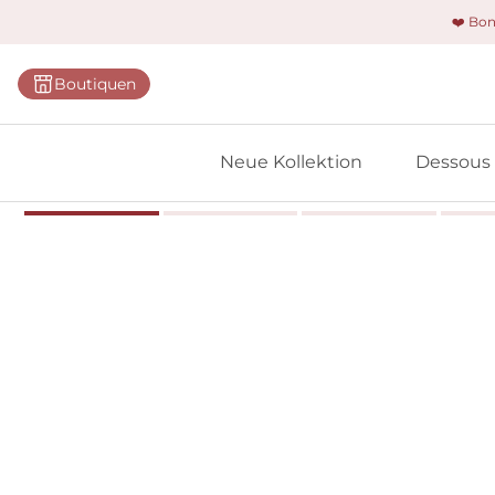
❤️ Bo
Kategorie
Boutiquen
BHs
Slips
Neue Kollektion
Dessous
Bodys
Shapewe
Primadon
Nahtlose
Bestselle
Alle Des
Meine 