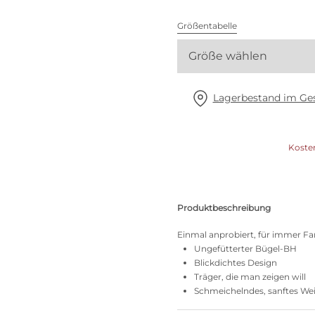
Alle BHs
Größentabelle
Meine Größe finden
Größe wählen
Lagerbestand im Ges
Koste
Produktbeschreibung
Einmal anprobiert, für immer Fan
Ungefütterter Bügel-BH
Blickdichtes Design
Träger, die man zeigen will
Schmeichelndes, sanftes Wei