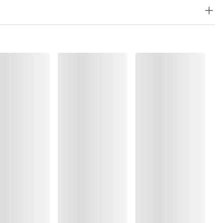
ung
rocknen
, Polyester:8%, Polyamid:67%