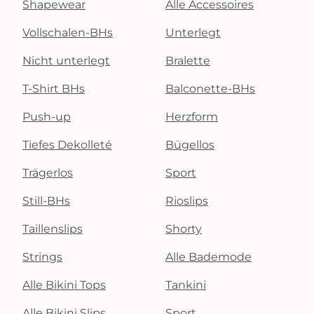
Shapewear
Alle Accessoires
Vollschalen-BHs
Unterlegt
Nicht unterlegt
Bralette
T-Shirt BHs
Balconette-BHs
Push-up
Herzform
Tiefes Dekolleté
Bügellos
Trägerlos
Sport
Still-BHs
Rioslips
Taillenslips
Shorty
Strings
Alle Bademode
Alle Bikini Tops
Tankini
Alle Bikini Slips
Sport