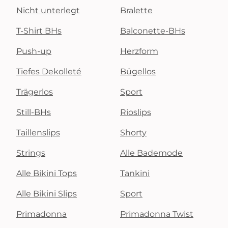
Nicht unterlegt
Bralette
T-Shirt BHs
Balconette-BHs
Push-up
Herzform
Tiefes Dekolleté
Bügellos
Trägerlos
Sport
Still-BHs
Rioslips
Taillenslips
Shorty
Strings
Alle Bademode
Alle Bikini Tops
Tankini
Alle Bikini Slips
Sport
Primadonna
Primadonna Twist