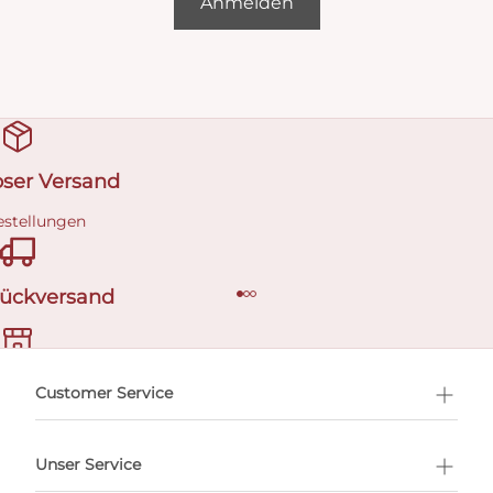
Anmelden
oser Versand
estellungen
Rückversand
ermin buchen
Customer Service
Unser Service