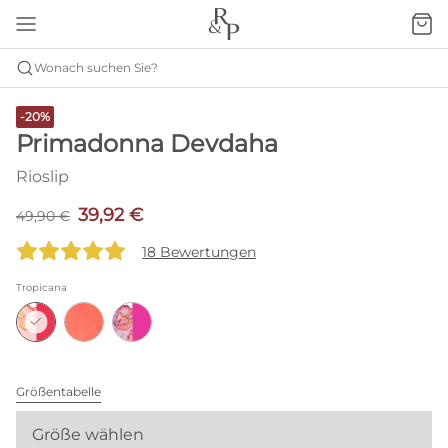
Wonach suchen Sie?
-20%
Primadonna Devdaha
Rioslip
39,92 €
49,90 €
18 Bewertungen
Tropicana
Größentabelle
Größe wählen