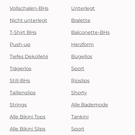
Vollschalen-BHs
Unterlegt
Nicht unterlegt
Bralette
T-Shirt BHs
Balconette-BHs
Push-up
Herzform
Tiefes Dekolleté
Bügellos
Trägerlos
Sport
Still-BHs
Rioslips
Taillenslips
Shorty
Strings
Alle Bademode
Alle Bikini Tops
Tankini
Alle Bikini Slips
Sport