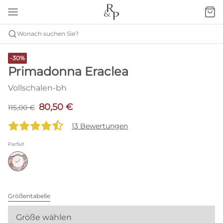
Wonach suchen Sie?
-30%
Primadonna Eraclea
Vollschalen-bh
80,50 €
115,00 €
13 Bewertungen
Parfait
Größentabelle
Größe wählen