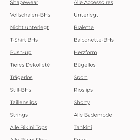
Shapewear
Alle Accessoires
Vollschalen-BHs
Unterlegt
Nicht unterlegt
Bralette
T-Shirt BHs
Balconette-BHs
Push-up
Herzform
Tiefes Dekolleté
Bügellos
Trägerlos
Sport
Still-BHs
Rioslips
Taillenslips
Shorty
Strings
Alle Bademode
Alle Bikini Tops
Tankini
Alle Bikini Slips
Sport