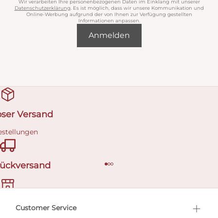
Wir verarbeiten Ihre personenbezogenen Daten im Einklang mit unserer
Datenschutzerklärung
. Es ist möglich, dass wir unsere Kommunikation und
Online-Werbung aufgrund der von Ihnen zur Verfügung gestellten
Informationen anpassen.
Anmelden
oser Versand
estellungen
Rückversand
ermin buchen
Customer Service