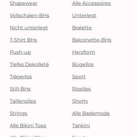
Shapewear
Alle Accessoires
Vollschalen-BHs
Unterlegt
Nicht unterlegt
Bralette
T-Shirt BHs
Balconette-BHs
Push-up
Herzform
Tiefes Dekolleté
Bügellos
Trägerlos
Sport
Still-BHs
Rioslips
Taillenslips
Shorty
Strings
Alle Bademode
Alle Bikini Tops
Tankini