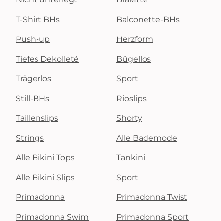
T-Shirt BHs
Balconette-BHs
Push-up
Herzform
Tiefes Dekolleté
Bügellos
Trägerlos
Sport
Still-BHs
Rioslips
Taillenslips
Shorty
Strings
Alle Bademode
Alle Bikini Tops
Tankini
Alle Bikini Slips
Sport
Primadonna
Primadonna Twist
Primadonna Swim
Primadonna Sport