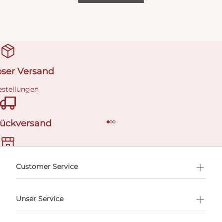
oser Versand
estellungen
Rückversand
ermin buchen
Customer Service
Unser Service