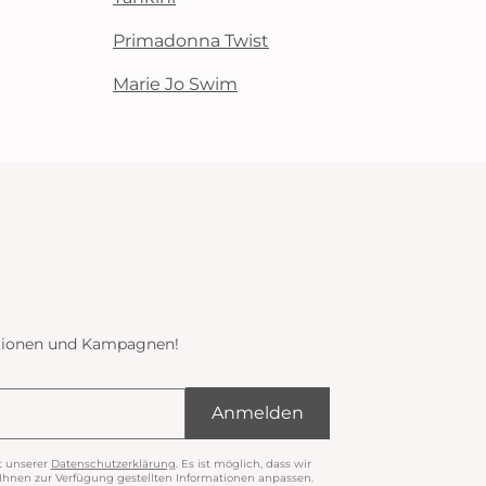
Primadonna Twist
Marie Jo Swim
ektionen und Kampagnen!
Anmelden
t unserer
Datenschutzerklärung
. Es ist möglich, dass wir
nen zur Verfügung gestellten Informationen anpassen.