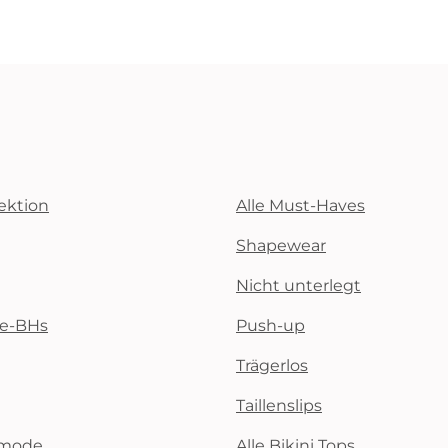
ektion
Alle Must-Haves
Shapewear
Nicht unterlegt
te-BHs
Push-up
Trägerlos
Taillenslips
emode
Alle Bikini Tops