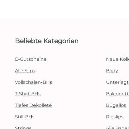
Beliebte Kategorien
E-Gutscheine
Neue Koll
Alle Slips
Body
Vollschalen-BHs
Unterlegt
T-Shirt BHs
Balconet
Tiefes Dekolleté
Bügellos
Still-BHs
Rioslips
Strings
Alle Bad