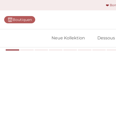
❤️ Bo
Kategorie
Boutiquen
BHs
Slips
Neue Kollektion
Dessous
Bodys
Shapewe
Primadon
Nahtlose
Bestselle
Alle Des
Meine 