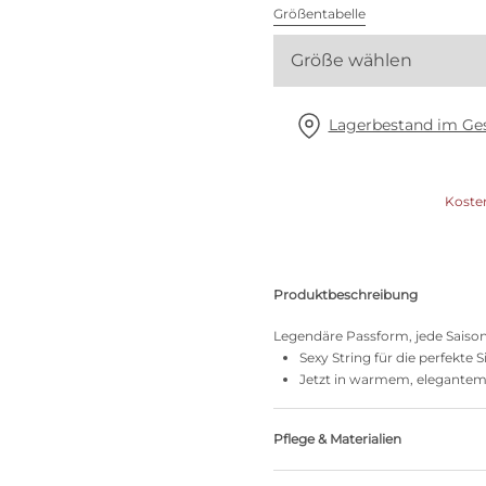
Alle BHs
Größentabelle
Größe wählen
Meine Größe finden
Lagerbestand im Ges
Koste
Produktbeschreibung
Legendäre Passform, jede Saiso
Sexy String für die perfekte 
Jetzt in warmem, elegantem
Pflege & Materialien
Nicht bleichen