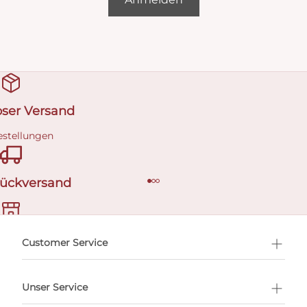
oser Versand
estellungen
Rückversand
ermin buchen
Customer Service
Unser Service