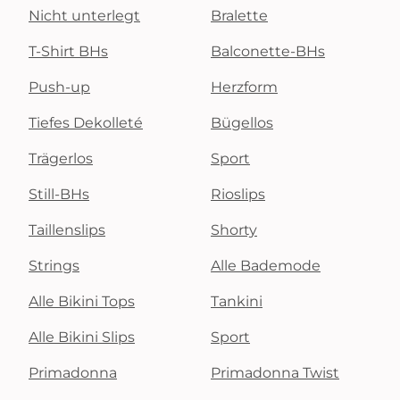
Nicht unterlegt
Bralette
T-Shirt BHs
Balconette-BHs
Push-up
Herzform
Tiefes Dekolleté
Bügellos
Trägerlos
Sport
Still-BHs
Rioslips
Taillenslips
Shorty
Strings
Alle Bademode
Alle Bikini Tops
Tankini
Alle Bikini Slips
Sport
Primadonna
Primadonna Twist