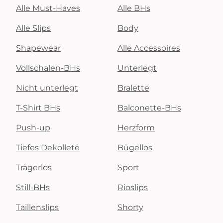
Alle Must-Haves
Alle BHs
Alle Slips
Body
Shapewear
Alle Accessoires
Vollschalen-BHs
Unterlegt
Nicht unterlegt
Bralette
T-Shirt BHs
Balconette-BHs
Push-up
Herzform
Tiefes Dekolleté
Bügellos
Trägerlos
Sport
Still-BHs
Rioslips
Taillenslips
Shorty