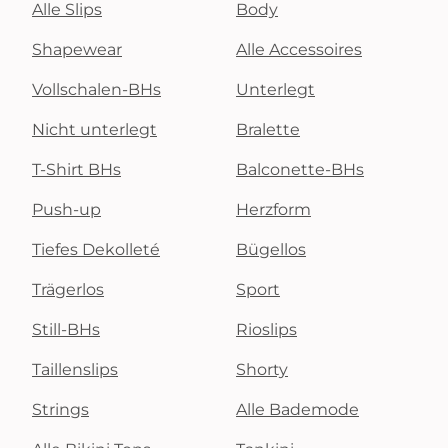
Alle Slips
Body
Shapewear
Alle Accessoires
Vollschalen-BHs
Unterlegt
Nicht unterlegt
Bralette
T-Shirt BHs
Balconette-BHs
Push-up
Herzform
Tiefes Dekolleté
Bügellos
Trägerlos
Sport
Still-BHs
Rioslips
Taillenslips
Shorty
Strings
Alle Bademode