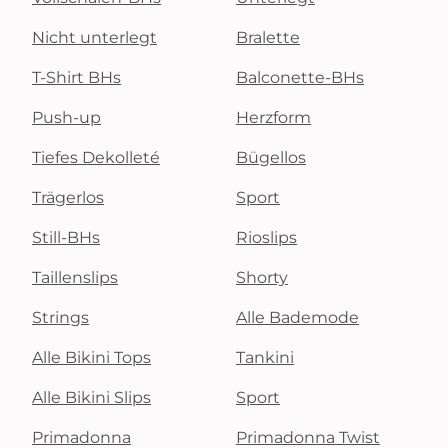
Nicht unterlegt
Bralette
T-Shirt BHs
Balconette-BHs
Push-up
Herzform
Tiefes Dekolleté
Bügellos
Trägerlos
Sport
Still-BHs
Rioslips
Taillenslips
Shorty
Strings
Alle Bademode
Alle Bikini Tops
Tankini
Alle Bikini Slips
Sport
Primadonna
Primadonna Twist