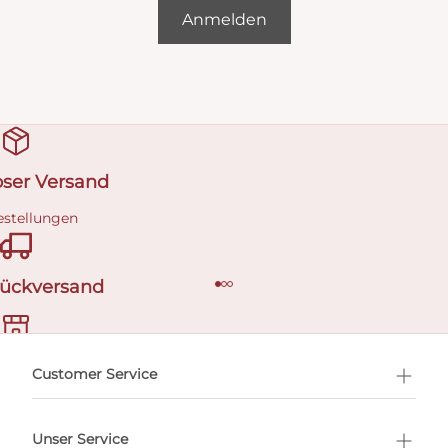
Anmelden
oser Versand
estellungen
Rückversand
ermin buchen
Customer Service
Unser Service