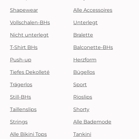
Shapewear
Alle Accessoires
Vollschalen-BHs
Unterlegt
Nicht unterlegt
Bralette
T-Shirt BHs
Balconette-BHs
Push-up
Herzform
Tiefes Dekolleté
Bügellos
Trägerlos
Sport
Still-BHs
Rioslips
Taillenslips
Shorty
Strings
Alle Bademode
Alle Bikini Tops
Tankini