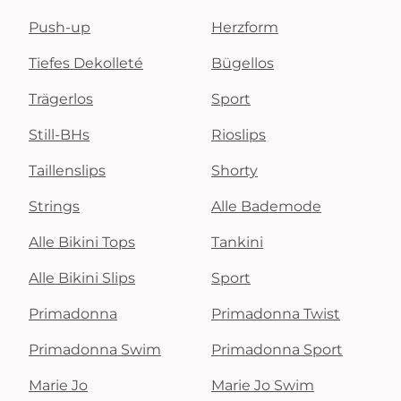
Push-up
Herzform
Tiefes Dekolleté
Bügellos
Trägerlos
Sport
Still-BHs
Rioslips
Taillenslips
Shorty
Strings
Alle Bademode
Alle Bikini Tops
Tankini
Alle Bikini Slips
Sport
Primadonna
Primadonna Twist
Primadonna Swim
Primadonna Sport
Marie Jo
Marie Jo Swim