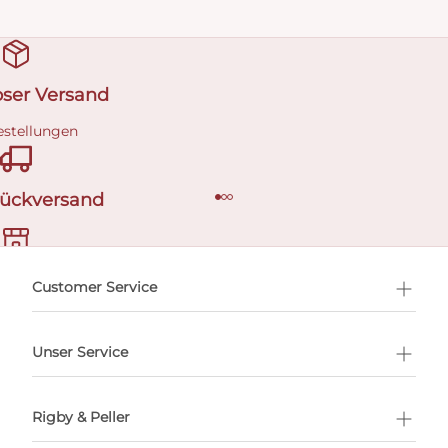
oser Versand
estellungen
Rückversand
ermin buchen
Customer Service
Unser Service
Rigby & Peller