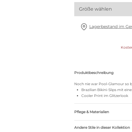
Alle BHs
Größe wählen
Meine Größe finden
Lagerbestand im Ges
Koste
Produktbeschreibung
Noch nie war Pool-Glamour so 
Brazilian Bikini-Slips mit 
Cooler Print im Glitzerlook
Pflege & Materialien
80% recycelte Garne
Andere Stile in dieser Kollektion
Nicht bleichen