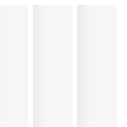
ung
rocknen
, Polyester:80%, Polyamid:4%