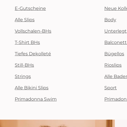
E-Gutscheine
Neue Koll
Alle Slips
Body
Vollschalen-BHs
Unterlegt
T-Shirt BHs
Balconet
Tiefes Dekolleté
Bügellos
Still-BHs
Rioslips
Strings
Alle Bad
Alle Bikini Slips
Sport
Primadonna Swim
Primadon