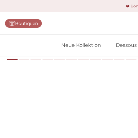
❤️ Bo
Kategorie
Boutiquen
BHs
Slips
Neue Kollektion
Dessous
Bodys
Shapewe
Primadon
Nahtlose
Bestselle
Alle Des
Meine 