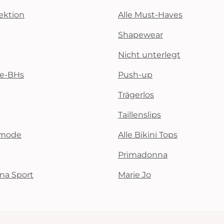
ektion
Alle Must-Haves
Shapewear
Nicht unterlegt
te-BHs
Push-up
Trägerlos
Taillenslips
emode
Alle Bikini Tops
Primadonna
na Sport
Marie Jo