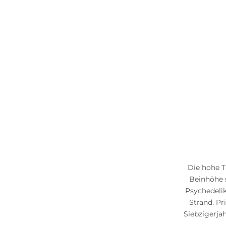
Die hohe T
Beinhöhe s
Psychedeli
Strand. P
Siebzigerja