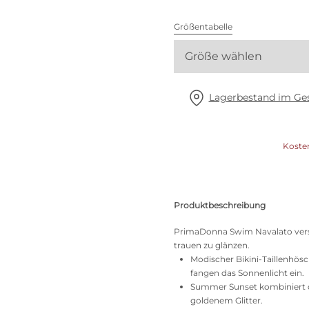
Alle BHs
Größentabelle
Meine Größe finden
Größe wählen
Lagerbestand im Ges
Koste
Produktbeschreibung
PrimaDonna Swim Navalato versp
trauen zu glänzen.
Modischer Bikini-Taillenhös
fangen das Sonnenlicht ein.
Summer Sunset kombiniert d
goldenem Glitter.