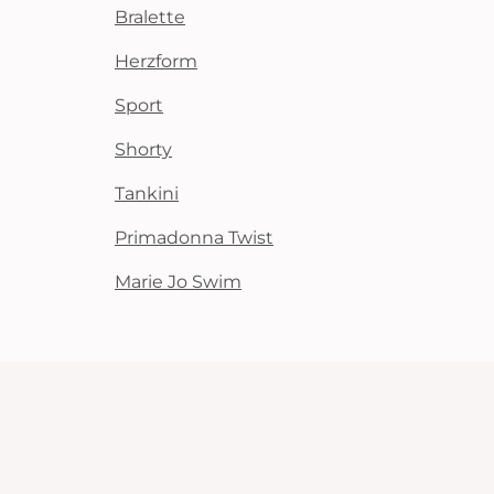
Bralette
Herzform
Sport
Shorty
Tankini
Primadonna Twist
Marie Jo Swim