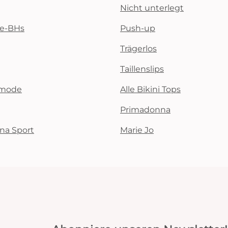
Nicht unterlegt
te-BHs
Push-up
Trägerlos
Taillenslips
emode
Alle Bikini Tops
Primadonna
na Sport
Marie Jo