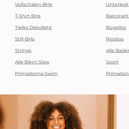
Vollschalen-BHs
Unterlegt
T-Shirt BHs
Balconet
Tiefes Dekolleté
Bügellos
Still-BHs
Rioslips
Strings
Alle Bad
Alle Bikini Slips
Sport
Primadonna Swim
Primadon