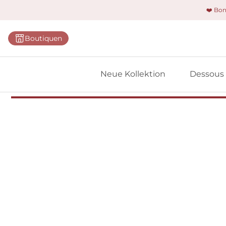
❤️ Bo
Kategorie
Boutiquen
BHs
Slips
Neue Kollektion
Dessous
Bodys
Shapewe
Primadon
Nahtlose
Bestselle
Alle Des
Meine 