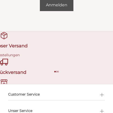
Anmelden
oser Versand
estellungen
Rückversand
ermin buchen
Customer Service
Unser Service