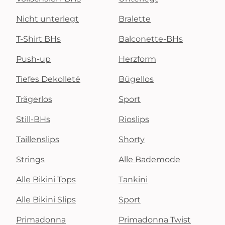
Nicht unterlegt
Bralette
T-Shirt BHs
Balconette-BHs
Push-up
Herzform
Tiefes Dekolleté
Bügellos
Trägerlos
Sport
Still-BHs
Rioslips
Taillenslips
Shorty
Strings
Alle Bademode
Alle Bikini Tops
Tankini
Alle Bikini Slips
Sport
Primadonna
Primadonna Twist