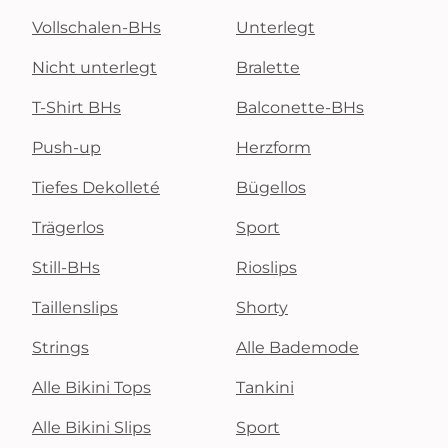
Vollschalen-BHs
Unterlegt
Nicht unterlegt
Bralette
T-Shirt BHs
Balconette-BHs
Push-up
Herzform
Tiefes Dekolleté
Bügellos
Trägerlos
Sport
Still-BHs
Rioslips
Taillenslips
Shorty
Strings
Alle Bademode
Alle Bikini Tops
Tankini
Alle Bikini Slips
Sport