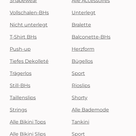
Shapewear
Alle Accessoires
Vollschalen-BHs
Unterlegt
Nicht unterlegt
Bralette
T-Shirt BHs
Balconette-BHs
Push-up
Herzform
Tiefes Dekolleté
Bügellos
Trägerlos
Sport
Still-BHs
Rioslips
Taillenslips
Shorty
Strings
Alle Bademode
Alle Bikini Tops
Tankini
Alle Bikini Slips
Sport