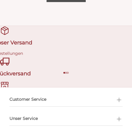
oser Versand
estellungen
Rückversand
ermin buchen
Customer Service
Unser Service