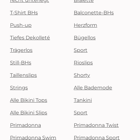
Nicht unterlegt
Bralette
T-Shirt BHs
Balconette-BHs
Push-up
Herzform
Tiefes Dekolleté
Bügellos
Trägerlos
Sport
Still-BHs
Rioslips
Taillenslips
Shorty
Strings
Alle Bademode
Alle Bikini Tops
Tankini
Alle Bikini Slips
Sport
Primadonna
Primadonna Twist
Primadonna Swim
Primadonna Sport