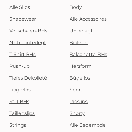
Alle Slips
Body
Shapewear
Alle Accessoires
Vollschalen-BHs
Unterlegt
Nicht unterlegt
Bralette
T-Shirt BHs
Balconette-BHs
Push-up
Herzform
Tiefes Dekolleté
Bügellos
Trägerlos
Sport
Still-BHs
Rioslips
Taillenslips
Shorty
Strings
Alle Bademode