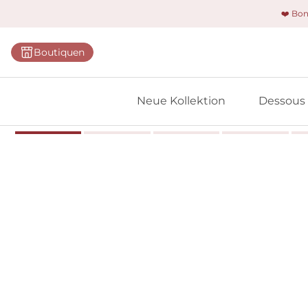
❤️ Bo
Kategorie
Boutiquen
BHs
Slips
Neue Kollektion
Dessous
Bodys
Shapewe
Primadon
Nahtlose
Bestselle
Alle Des
Meine 