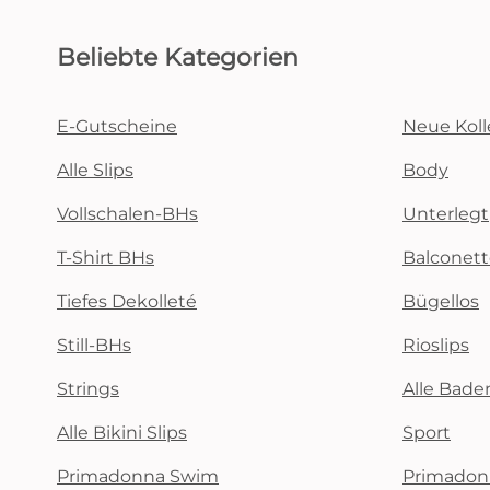
Beliebte Kategorien
E-Gutscheine
Neue Koll
Alle Slips
Body
Vollschalen-BHs
Unterlegt
T-Shirt BHs
Balconet
Tiefes Dekolleté
Bügellos
Still-BHs
Rioslips
Strings
Alle Bad
Alle Bikini Slips
Sport
Primadonna Swim
Primadon