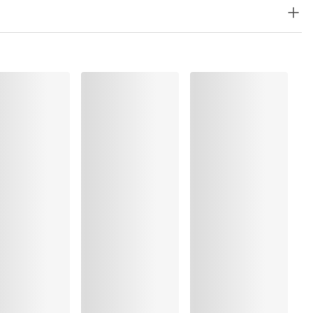
ung
rocknen
%, Elasthan:29%