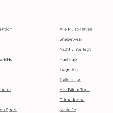
ektion
Alle Must-Haves
Shapewear
Nicht unterlegt
te-BHs
Push-up
Trägerlos
Taillenslips
emode
Alle Bikini Tops
Primadonna
na Sport
Marie Jo