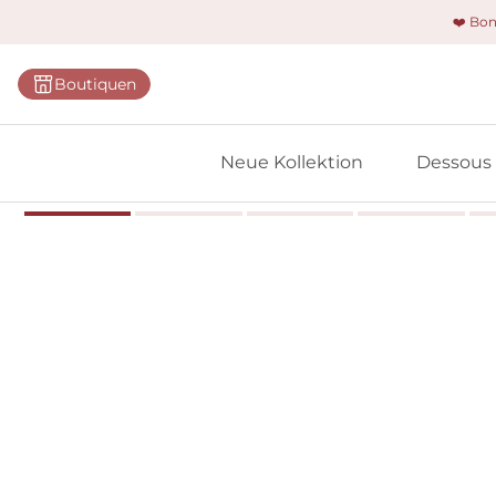
❤️ Bo
Kategorie
Boutiquen
BHs
Slips
Neue Kollektion
Dessous
Bodys
Shapewe
Primadon
Nahtlose
Bestselle
Alle Des
Meine 