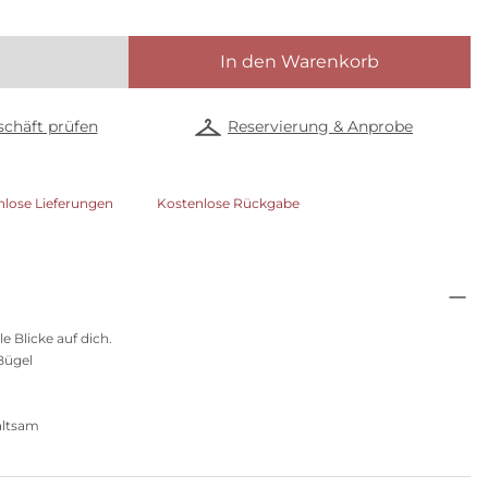
In den Warenkorb
chäft prüfen
Reservierung & Anprobe
nlose Lieferungen
Kostenlose Rückgabe
le Blicke auf dich.
Bügel
altsam