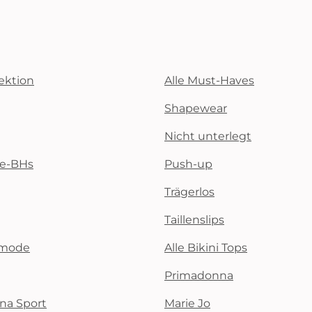
ektion
Alle Must-Haves
Shapewear
Nicht unterlegt
te-BHs
Push-up
Trägerlos
Taillenslips
emode
Alle Bikini Tops
Primadonna
na Sport
Marie Jo