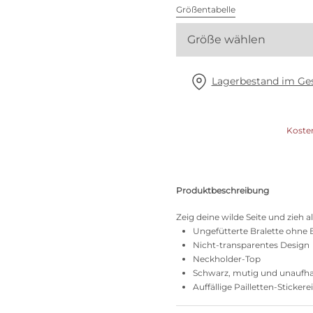
Alle BHs
Größentabelle
Größe wählen
Meine Größe finden
Lagerbestand im Ges
Koste
Produktbeschreibung
Zeig deine wilde Seite und zieh al
Ungefütterte Bralette ohne 
Nicht-transparentes Design
Neckholder-Top
Schwarz, mutig und unaufh
Auffällige Pailletten-Stickerei