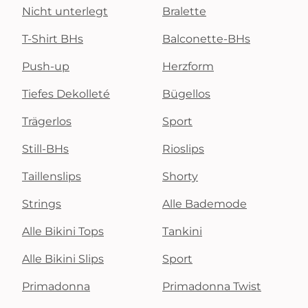
Nicht unterlegt
Bralette
T-Shirt BHs
Balconette-BHs
Push-up
Herzform
Tiefes Dekolleté
Bügellos
Trägerlos
Sport
Still-BHs
Rioslips
Taillenslips
Shorty
Strings
Alle Bademode
Alle Bikini Tops
Tankini
Alle Bikini Slips
Sport
Primadonna
Primadonna Twist