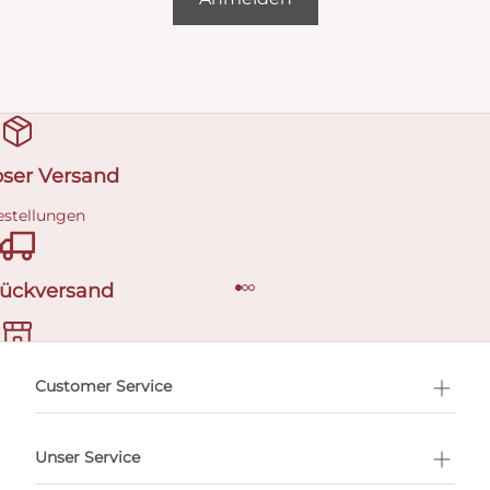
oser Versand
estellungen
Rückversand
ermin buchen
Customer Service
Unser Service