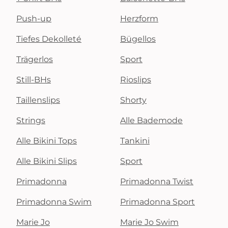
Push-up
Herzform
Tiefes Dekolleté
Bügellos
Trägerlos
Sport
Still-BHs
Rioslips
Taillenslips
Shorty
Strings
Alle Bademode
Alle Bikini Tops
Tankini
Alle Bikini Slips
Sport
Primadonna
Primadonna Twist
Primadonna Swim
Primadonna Sport
Marie Jo
Marie Jo Swim