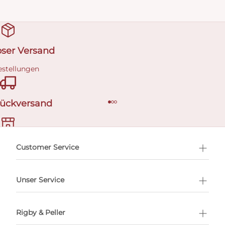
oser Versand
estellungen
Rückversand
ermin buchen
Customer Service
Unser Service
Rigby & Peller