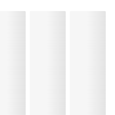
ung
rocknen
 Elasthan:21%