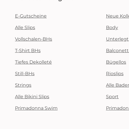
E-Gutscheine
Neue Koll
Alle Slips
Body
Vollschalen-BHs
Unterlegt
T-Shirt BHs
Balconet
Tiefes Dekolleté
Bügellos
Still-BHs
Rioslips
Strings
Alle Bad
Alle Bikini Slips
Sport
Primadonna Swim
Primadon