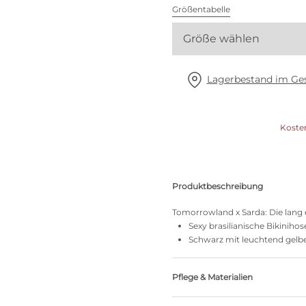
Alle BHs
Größentabelle
Größe wählen
Meine Größe finden
Lagerbestand im Ges
Koste
Produktbeschreibung
Tomorrowland x Sarda: Die lang e
Sexy brasilianische Bikiniho
Schwarz mit leuchtend gelbe
Pflege & Materialien
50% recycelte Garne