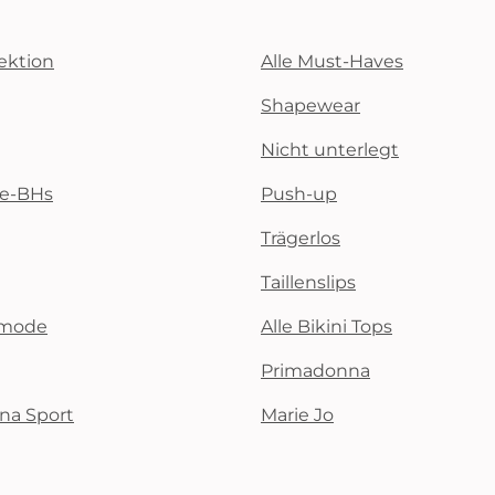
ektion
Alle Must-Haves
Shapewear
Nicht unterlegt
te-BHs
Push-up
Trägerlos
Taillenslips
emode
Alle Bikini Tops
Primadonna
na Sport
Marie Jo