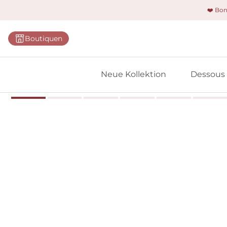
❤️ Bo
Kategorie
Boutiquen
BHs
Slips
Neue Kollektion
Dessous
Bodys
Shapewe
Primadon
Nahtlose
Bestselle
Alle Des
Meine 