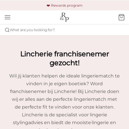
🚚 Free shipping & returns +$150
🔒 Safe and secure payment
❤️ Rewards program
What are you looking for?
Lincherie franchisenemer
gezocht!
Wil jij klanten helpen de ideale lingeriematch te
vinden in je eigen boetiek? Word
franchisenemer bij Lincherie! Bij Lincherie doen
wij er alles aan de perfecte lingeriematch met
de perfecte fit te vinden voor onze klanten.
Lincherie is de specialist voor lingerie
stylingadvies en biedt de mooiste lingerie en