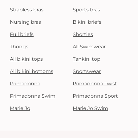
Strapless bras
Sports bras
Nursing bras
Bikini briefs
Full briefs
Shorties
Thongs
All Swimwear
All bikini tops
Tankini top
All bikini bottoms
Sportswear
Primadonna
Primadonna Twist
Primadonna Swim
Primadonna Sport
Marie Jo
Marie Jo Swim