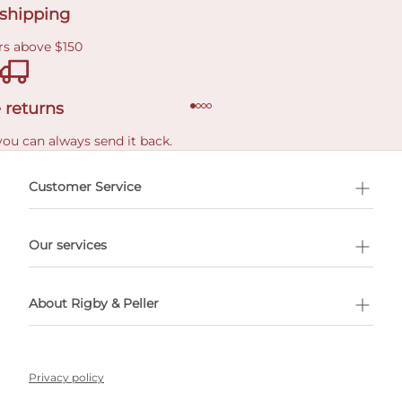
 shipping
rs above $150
 returns
you can always send it back.
e delivery costs.
Customer Service
l Shopping
Our services
 appointment
About Rigby & Peller
Privacy policy