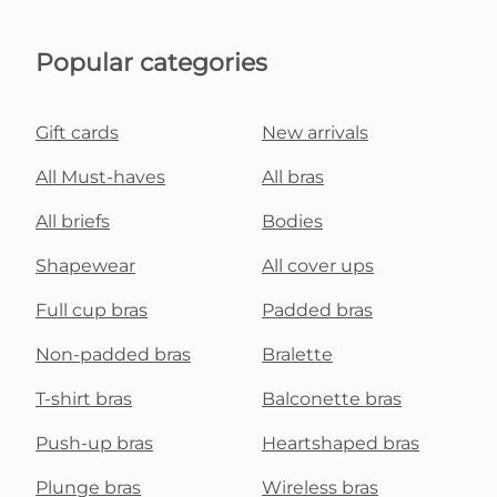
Popular categories
Gift cards
New arrivals
All Must-haves
All bras
All briefs
Bodies
Shapewear
All cover ups
Full cup bras
Padded bras
Non-padded bras
Bralette
T-shirt bras
Balconette bras
Push-up bras
Heartshaped bras
Plunge bras
Wireless bras