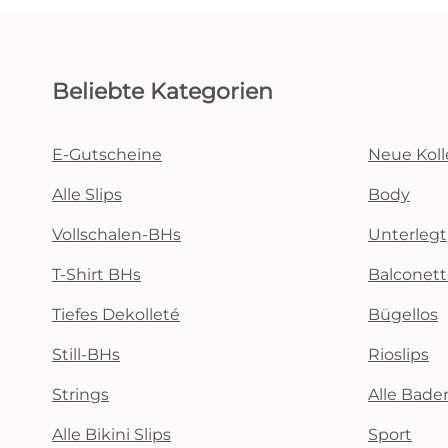
Beliebte Kategorien
E-Gutscheine
Neue Koll
Alle Slips
Body
Vollschalen-BHs
Unterlegt
T-Shirt BHs
Balconet
Tiefes Dekolleté
Bügellos
Still-BHs
Rioslips
Strings
Alle Bad
Alle Bikini Slips
Sport