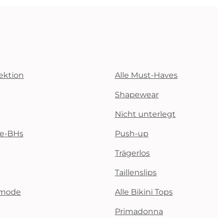
ektion
Alle Must-Haves
Shapewear
Nicht unterlegt
te-BHs
Push-up
Trägerlos
Taillenslips
emode
Alle Bikini Tops
Primadonna