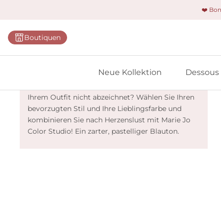
❤️ Bo
Kategorie
Boutiquen
BHs
Slips
Marie Jo Color Studio - Santorini Blue
Neue Kollektion
Dessous
Bodys
Ein angesagter und bequemer Slip, der sich unter
Ihrem Outfit nicht abzeichnet? Wählen Sie Ihren
Shapewe
bevorzugten Stil und Ihre Lieblingsfarbe und
Primadon
kombinieren Sie nach Herzenslust mit Marie Jo
Color Studio! Ein zarter, pastelliger Blauton.
Nahtlose
Bestselle
Alle Des
Meine 