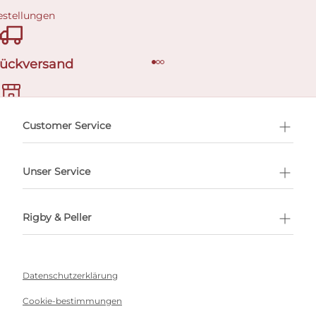
estellungen
Rückversand
ermin buchen
Customer Service
Unser Service
Rigby & Peller
Datenschutzerklärung
Cookie-bestimmungen