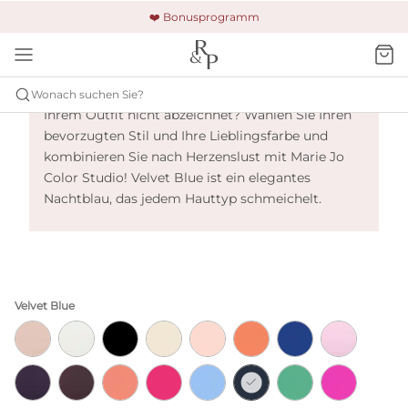
🚚 Kostenloser Versand und Rückgabe
🔒 Gesicherte Zahlung
❤️ Bonusprogramm
Marie Jo Color Studio - Velvet Blue
Ein angesagter und bequemer Slip, der sich unter
Wonach suchen Sie?
Ihrem Outfit nicht abzeichnet? Wählen Sie Ihren
bevorzugten Stil und Ihre Lieblingsfarbe und
kombinieren Sie nach Herzenslust mit Marie Jo
Color Studio! Velvet Blue ist ein elegantes
Nachtblau, das jedem Hauttyp schmeichelt.
Velvet Blue