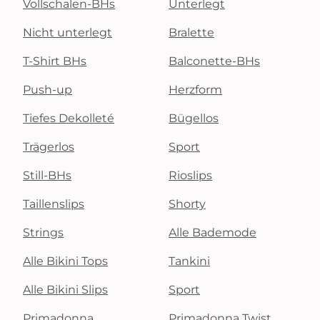
Vollschalen-BHs
Unterlegt
Nicht unterlegt
Bralette
T-Shirt BHs
Balconette-BHs
Push-up
Herzform
Tiefes Dekolleté
Bügellos
Trägerlos
Sport
Still-BHs
Rioslips
Taillenslips
Shorty
Strings
Alle Bademode
Alle Bikini Tops
Tankini
Alle Bikini Slips
Sport
Primadonna
Primadonna Twist