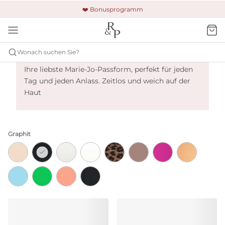
🚚 Kostenloser Versand und Rückgabe
🔒 Gesicherte Zahlung
❤️ Bonusprogramm
Marie Jo Tom - Graphit
Wonach suchen Sie?
Ihre liebste Marie-Jo-Passform, perfekt für jeden
Tag und jeden Anlass. Zeitlos und weich auf der
Haut
Graphit