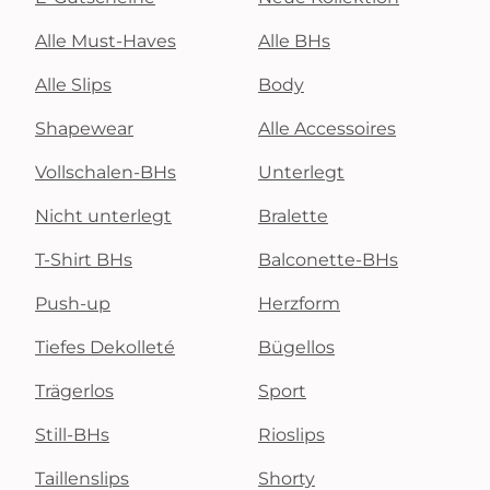
Alle Must-Haves
Alle BHs
Alle Slips
Body
Shapewear
Alle Accessoires
Vollschalen-BHs
Unterlegt
Nicht unterlegt
Bralette
T-Shirt BHs
Balconette-BHs
Push-up
Herzform
Tiefes Dekolleté
Bügellos
Trägerlos
Sport
Still-BHs
Rioslips
Taillenslips
Shorty