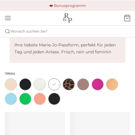
🚚 Kostenloser Versand und Rückgabe
🔒 Gesicherte Zahlung
❤️ Bonusprogramm
Wonach suchen Sie?
Marie Jo Tom - Weiss
Ihre liebste Marie-Jo-Passform, perfekt für jeden
Tag und jeden Anlass. Frisch, rein und feminin
Weiss