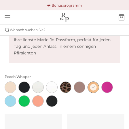
🚚 Kostenloser Versand und Rückgabe
🔒 Gesicherte Zahlung
❤️ Bonusprogramm
Marie Jo Tom - Peach Whisper
Wonach suchen Sie?
Ihre liebste Marie-Jo-Passform, perfekt für jeden
Tag und jeden Anlass. In einem sonnigen
Pfirsichton
Peach Whisper