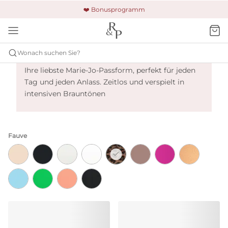
🚚 Kostenloser Versand und Rückgabe
🔒 Gesicherte Zahlung
❤️ Bonusprogramm
Marie Jo Tom - Fauve
Wonach suchen Sie?
Ihre liebste Marie-Jo-Passform, perfekt für jeden
Tag und jeden Anlass. Zeitlos und verspielt in
intensiven Brauntönen
Fauve